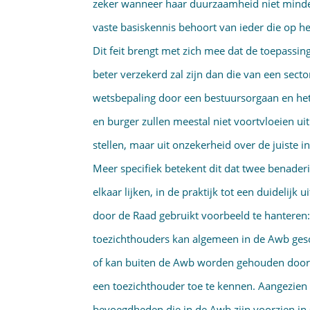
zeker wanneer haar duurzaamheid niet minder 
vaste basiskennis behoort van ieder die op he
Dit feit brengt met zich mee dat de toepassi
beter verzekerd zal zijn dan die van een sect
wetsbepaling door een bestuursorgaan en het
en burger zullen meestal niet voortvloeien uit
stellen, maar uit onzekerheid over de juiste 
Meer specifiek betekent dit dat twee benader
elkaar lijken, in de praktijk tot een duidelij
door de Raad gebruikt voorbeeld te hanteren
toezichthouders kan algemeen in de Awb gesch
of kan buiten de Awb worden gehouden door 
een toezichthouder toe te kennen. Aangezien i
bevoegdheden die in de Awb zijn voorzien in 