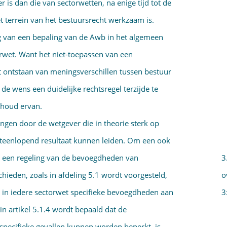
is dan die van sectorwetten, na enige tijd tot de
t terrein van het bestuursrecht werkzaam is.
ng van een bepaling van de Awb in het algemeen
orwet. Want het niet-toepassen van een
 ontstaan van meningsverschillen tussen bestuur
 de wens een duidelijke rechtsregel terzijde te
inhoud ervan.
ingen door de wetgever die in theorie sterk op
k uiteenlopend resultaat kunnen leiden. Om een ook
3
: een regeling van de bevoegdheden van
o
ieden, zoals in afdeling 5.1 wordt voorgesteld,
3
in iedere sectorwet specifieke bevoegdheden aan
n artikel 5.1.4 wordt bepaald dat de
specifieke gevallen kunnen worden beperkt, is