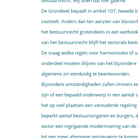
bestuursrecht. Wij doen dat hier gaarne.
De Grondwet bepaalt in artikel 107, tweede l
vaststelt. Anders dan ten aanzien van bijvoorb
het bestuursrecht grotendeels in een wetboek
van het bestuursrecht blijft het sectorale bes
De vraag welke regels voor harmonisatie of 
onderdeel moeten blijven van het bijzondere b
algemene zin eenduidig te beantwoorden.
Bijzondere omstandigheden zullen immers een
zijn of een bepaald onderwerp in een aantal s
het op veel plaatsen een verouderde regeling
beperkt aantal bestuursorganen en burgers, da
sector een ingrijpende modernisering van de 
tot een meer algemene vernieuwing te komen