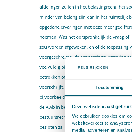
afdelingen zullen in het belastingrecht, het 
minder van belang zijn dan in het ruimtelijk b
opgedane ervaringen met deze meer gedifferen­
noemen. Was het oorspronkelijk de vraag of i
zou worden afgeweken, en of de toepassing v
voorgeschreven, de aanpassingswetgeving getu
veelvuldig bij het voorschrijven van een voo
betrokken of in meer algemene zin inspraak
voorschrijft, en niet meer een eigen procedure
Toestemming
bijvoorbeeld gemeentelijke verordenin­gen 
de Awb in beginsel moet openstaan voor al die
Deze website maakt gebruik
We gebruiken cookies om cont
bestuursrecht van belang kunnen zijn. Bij d
websiteverkeer te analyseren
besloten zal het van groot gewicht zijn of de
media, adverteren en analys