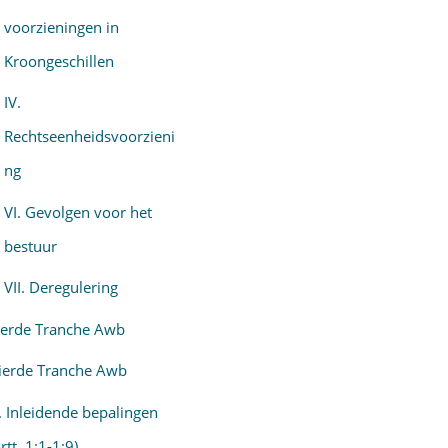
voorzieningen in
Kroongeschillen
IV.
Rechtseenheidsvoorzieni
ng
VI. Gevolgen voor het
bestuur
VII. Deregulering
erde Tranche Awb
ierde Tranche Awb
. Inleidende bepalingen
artt. 1:1-1:9)