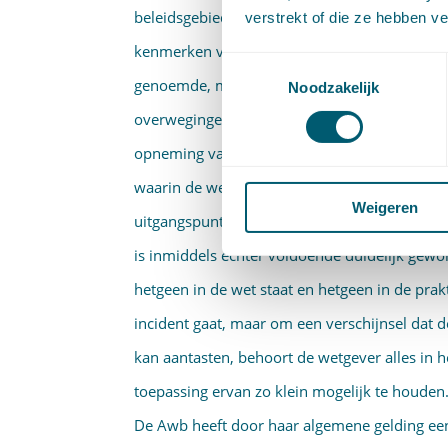
beleidsgebieden een uniforme regeling verdra
verstrekt of die ze hebben v
kenmerken van ieder gebied afzonderlijk duid
Toestemmingsselectie
genoemde, meer pragmatische argumenten, s
Noodzakelijk
overwegingen een belangrijke rol. De eerste 
opneming van een regeling in de Awb biedt. 
waarin de wet overeenkomstig haar bedoeling
Weigeren
uitgangspunt bij wetgeving te zijn dat ieder
is inmiddels echter voldoende duidelijk gewo
hetgeen in de wet staat en hetgeen in de prak
incident gaat, maar om een verschijnsel dat 
kan aantasten, behoort de wetgever alles in he
toepassing ervan zo klein mogelijk te houden
De Awb heeft door haar algemene gelding een