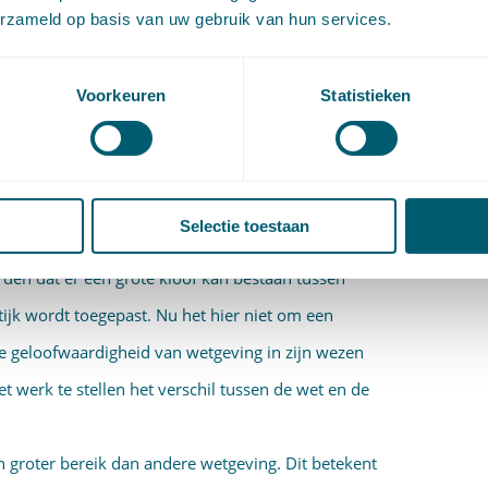
gen, of dat een toesnijding van de regels op de
erzameld op basis van uw gebruik van hun services.
elijk de voorkeur verdient. Naast de eerder
pelen daarbij een tweetal meer algemene
Voorkeuren
Statistieken
overweging betreft de grotere bekendheid die
2
Die grotere bekendheid heeft invloed op de mate
b
en wordt toegepast. Uiteraard behoort het
2
Selectie toestaan
e wet even goed behoort te worden uitgevoerd. Het
rden dat er een grote kloof kan bestaan tussen
tijk wordt toegepast. Nu het hier niet om een
de geloofwaardigheid van wetgeving in zijn wezen
t werk te stellen het verschil tussen de wet en de
.
 groter bereik dan andere wetgeving. Dit betekent