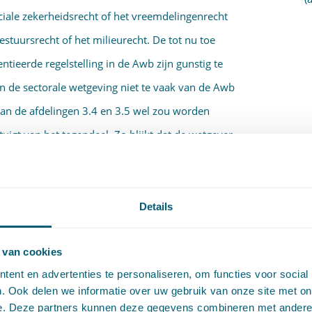
sociale zekerheidsrecht of het vreemdelingenrecht
estuursrecht of het milieurecht. De tot nu toe
tieerde regelstelling in de Awb zijn gunstig te
n de sectorale wetgeving niet te vaak van de Awb
an de afdelingen 3.4 en 3.5 wel zou worden
igt van het tegendeel. Zo blijkt dat de wetgever
rbereidingsprocedure waarbij derden zijn
 wordt gewenst, een van de procedures van de Awb
 verkiest. Dit geldt ook voor keuzes die in
Details
worden gemaakt. Wij menen dan ook dat opname in
 regels, die voor verschillende sectoren van het
 van cookies
ent en advertenties te personaliseren, om functies voor social
e vraag of daadwerkelijk tot opname moet worden
. Ook delen we informatie over uw gebruik van onze site met on
 bijzondere kenmerken van de verschillende
e. Deze partners kunnen deze gegevens combineren met andere i