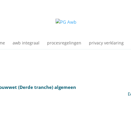
me
awb integraal
procesregelingen
privacy verklaring
bouwwet (Derde tranche) algemeen
E