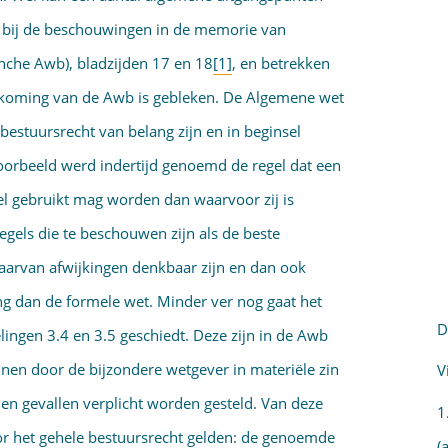
n bij de beschouwingen in de memorie van
ranche Awb), bladzijden 17 en 18
[1]
, en betrekken
ndkoming van de Awb is gebleken. De Algemene wet
 bestuursrecht van belang zijn en in beginsel
oorbeeld werd indertijd genoemd de regel dat een
el gebruikt mag worden dan waarvoor zij is
regels die te beschouwen zijn als de beste
aarvan afwijkingen denkbaar zijn en dan ook
ing dan de formele wet. Minder ver nog gaat het
D
elingen 3.4 en 3.5 geschiedt. Deze zijn in de Awb
n door de bijzondere wetgever in materiële zin
V
len gevallen verplicht worden gesteld. Van deze
1
oor het gehele bestuursrecht gelden: de genoemde
(