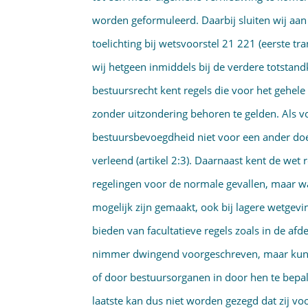
worden geformuleerd. Daarbij sluiten wij aa
toelichting bij wetsvoorstel 21 221 (eerste t
wij hetgeen inmiddels bij de verdere totsta
bestuursrecht kent regels die voor het gehele
zonder uitzondering behoren te gelden. Als v
bestuursbevoegd­heid niet voor een ander do
verleend (artikel 2:3). Daarnaast kent de wet 
regelingen voor de normale gevallen, maar w
mogelijk zijn gemaakt, ook bij lagere wetgev
bieden van facultatieve regels zoals in de afd
nimmer dwingend voorgeschreven, maar kunne
of door bestuursorga­nen in door hen te bepa
laatste kan dus niet worden gezegd dat zij v