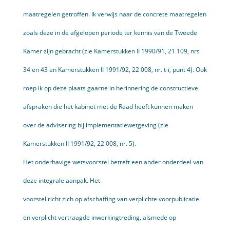
maatregelen getroffen. Ik verwijs naar de concrete maatregelen
zoals deze in de afgelopen periode ter kennis van de Tweede
Kamer zijn gebracht (zie Kamerstukken II 1990/91, 21 109, nrs
34 en 43 en Kamerstukken II 1991/92, 22 008, nr. t-i, punt 4). Ook
roep ik op deze plaats gaarne in herinnering de constructieve
afspraken die het kabinet met de Raad heeft kunnen maken
over de advisering bij implementatiewetgeving (zie
Kamerstukken II 1991/92, 22 008, nr. 5).
Het onderhavige wetsvoorstel betreft een ander onderdeel van
deze integrale aanpak. Het
voorstel richt zich op afschaffing van verplichte voorpublicatie
en verplicht vertraagde inwerkingtreding, alsmede op