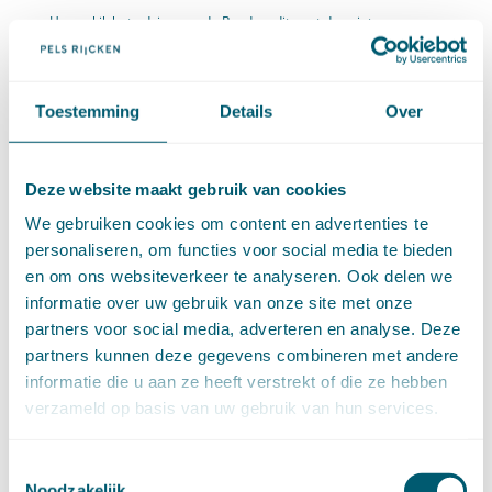
Hoewel ik het advies van de Raad op dit punt dus niet
onderschrijf, heeft de kritiek van de Raad mij wel aanleiding
gegeven in de memorie van toelichting beter te motiveren
Toestemming
Details
Over
waarom de afschaffing van advies­verplichtingen bij
implementatie van EG-regelgeving wenselijk is. Daartoe is in
Deze website maakt gebruik van cookies
paragraaf 1 van de memorie van toelichting een betoog
We gebruiken cookies om content en advertenties te
personaliseren, om functies voor social media te bieden
opgenomen van dezelfde strekking als hetgeen ik hierboven heb
en om ons websiteverkeer te analyseren. Ook delen we
uiteengezet.
informatie over uw gebruik van onze site met onze
partners voor social media, adverteren en analyse. Deze
2. Artikel 79 van de Grondwet (artikel 87 oud) vindt zijn
partners kunnen deze gegevens combineren met andere
oorsprong in een amendement Troelstra van 1922, dat door
informatie die u aan ze heeft verstrekt of die ze hebben
verzameld op basis van uw gebruik van hun services.
middel van het vereiste van een wettelijke grondslag wilde
voorkomen dat de regering buiten het parlement om vaste
Toestemmingsselectie
Noodzakelijk