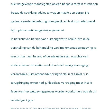
alle wetgevende maatregelen op een bepaald terrein of van een
bepaalde strekking advies te vragen maakt een dergelijke
genuanceerde benadering onmogelijk, en is dus in ieder geval
bij implementatiewetgeving ongewenst.
In het licht van het hiervoor uiteengezette beleid inzake de
versnelling van de behandeling van implementatiewetgeving is
niet primair van belang of de adviesfase ten opzichte van
andere fasen nu relatief veel of relatief weinig vertraging
veroorzaakt. Juist omdat advisering veelal niet zinvol is, is
terugdringing ervan nodig. Nodeloze vertraging moet in alle
fasen van het wetgevingsproces worden voorkomen, ook als zij
relatief gering is.
Daarnaast is in «Zicht op wetgeving» (paragraaf 3.3) uiteen