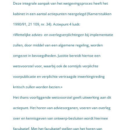
Deze integrale aanpak van het wetgevingsproces heeft het
kabinet in een aantal actiepunten neergelegd (Kamerstukken
1990/91, 21 109, nr. 34). Actiepunt 4 luidt:
«Wettelijke advies- en overlegverplichtingen bij implementatie
zullen, door middel van een algemene regeling, worden
omgezet in bevoegd­heden. Justitie bereidt hiertoe een
wetsvoorstel voor, waarbij ook de somtijds verplichte
voorpublicatie en verplichte vertraagde inwerking­treding
kritisch zullen worden bezien.»
Het thans voorliggende wetsvoorstel geeft uitwerking aan dit
actiepunt. Het horen van adviesorganen, voeren van overleg
over en kennisgeven van ontwerp-besluiten wordt hiermee
facultatief. Met het facultatief stellen van het horen van