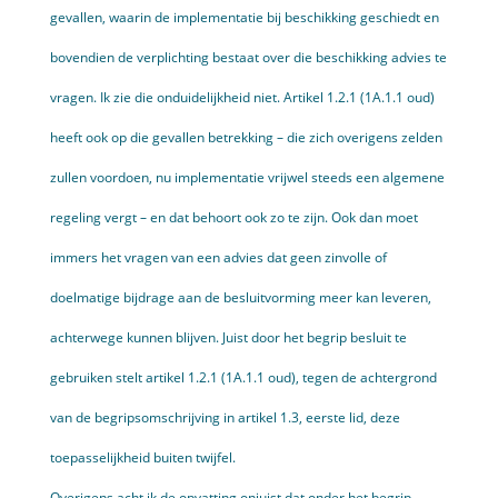
gevallen, waarin de implementatie bij beschikking geschiedt en
bovendien de verplichting bestaat over die beschikking advies te
vragen. Ik zie die onduidelijkheid niet. Artikel 1.2.1 (1A.1.1 oud)
heeft ook op die gevallen betrekking – die zich overigens zelden
zullen voordoen, nu implementatie vrijwel steeds een algemene
regeling vergt – en dat behoort ook zo te zijn. Ook dan moet
immers het vragen van een advies dat geen zinvolle of
doelmatige bijdrage aan de besluitvorming meer kan leveren,
achterwege kunnen blijven. Juist door het begrip besluit te
gebruiken stelt artikel 1.2.1 (1A.1.1 oud), tegen de achtergrond
van de begripsomschrijving in artikel 1.3, eerste lid, deze
toepasselijkheid buiten twijfel.
Overigens acht ik de opvatting onjuist dat onder het begrip