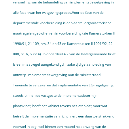
versnelling van de behandeling van implementatiewetgeving in
alle fasen van het wetgevingsproces.
Voor de fase van de
departementale voorbereiding is een aantal organisatorische
maatregelen getroffen en in voorbereiding (zie Kamer­stukken II
1990/91, 21 109, nrs. 34 en 43 en Kamerstukken II 1991/92, 22
008, nr. 6, punt 4). In onderdeel 4.2 van de laatstgenoemde brief
is een maatregel aangekondigd inzake tijdige aanbieding van
ontwerp-­implementatiewetgeving aan de ministerraad.
Teneinde te verzekeren dat implementatie van EG-regelgeving
steeds binnen de vastgestelde imple­mentatietermijn
plaatsvindt, heeft het kabinet tevens besloten dat, voor wat
betreft de implementatie van richtlijnen, een daartoe strekkend
voorstel in beginsel binnen een maand na aanvang van de