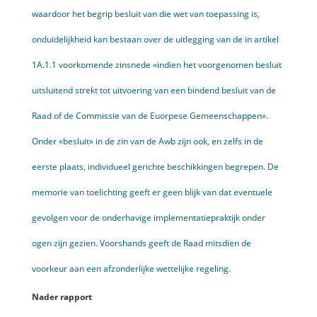
waardoor het begrip besluit van die wet van toepassing is,
onduidelijkheid kan bestaan over de uitlegging van de in artikel
1A.1.1 voorkomende zinsnede «indien het voorgenomen besluit
uitsluitend strekt tot uitvoering van een bindend besluit van de
Raad of de Commissie van de Euorpese Gemeenschappen».
Onder «besluit» in de zin van de Awb zijn ook, en zelfs in de
eerste plaats, individueel gerichte beschikkingen begrepen. De
memorie van toelichting geeft er geen blijk van dat eventuele
gevolgen voor de onderhavige implementatiepraktijk onder
ogen zijn gezien. Voorshands geeft de Raad mitsdien de
voorkeur aan een afzonderlijke wettelijke regeling.
Nader rapport