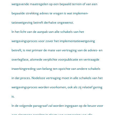
wetgevende maatregelen op een bepaald terrein of van een
bepaalde strekking advies te vragen is wat implemen­
tatiewetgeving betreft derhalve ongewenst.
In het licht van de aanpak van alle schakels van het
wetgevingsproces voor zover het implementatiewetgeving
betreft, is niet primair de mate van vertraging van de advies- en
overlegfase, alsmede verplichte voorpu­blicatie en vertraagde
inwerkingtreding van belang ten opzichte van andere schakels
in dat proces. Nodeloze vertraging moet in alle schakels van het
wetgevingsproces worden voorkomen, ook als zij relatief gering
is.
In de volgende paragraaf zal worden ingegaan op de keuze voor
een algemene regeling in plaats van aanpassing van alle