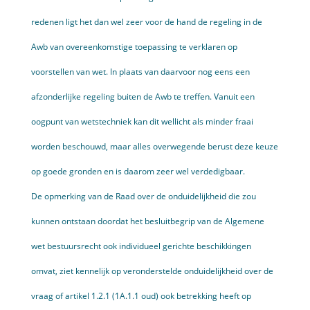
redenen ligt het dan wel zeer voor de hand de regeling in de
Awb van overeenkomstige toepassing te verklaren op
voorstellen van wet. In plaats van daarvoor nog eens een
afzonderlijke regeling buiten de Awb te treffen. Vanuit een
oogpunt van wetstechniek kan dit wellicht als minder fraai
worden beschouwd, maar alles overwegende berust deze keuze
op goede gronden en is daarom zeer wel verdedigbaar.
De opmerking van de Raad over de onduidelijkheid die zou
kunnen ontstaan doordat het besluitbegrip van de Algemene
wet bestuursrecht ook individueel gerichte beschikkingen
omvat, ziet kennelijk op veronderstelde onduidelijkheid over de
vraag of artikel 1.2.1 (1A.1.1 oud) ook betrekking heeft op