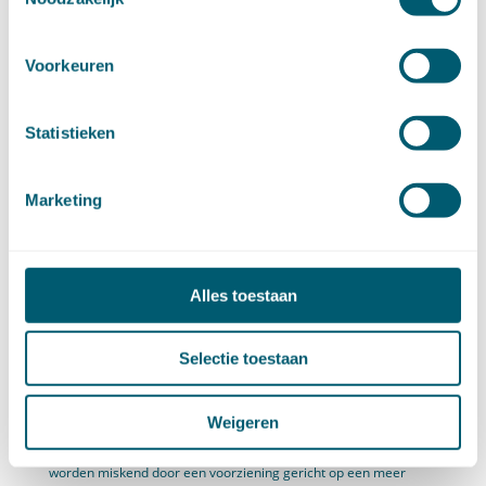
colleges van advies zou kunnen instellen, die zich mogelijkerwijs
zouden kunnen ontwikkelen tot een soort «voorparlementen» en
Voorkeuren
daarmee afbreuk zouden kunnen doen aan de positie van de
Staten-Generaal (vgl. de memorie van toelichting bij artikel 79
Statistieken
Grw, Kamerstukken II 1979/80, 16 040, nr. 3, blz. 3). Ook bij de
Marketing
grondwetsherziening van 1983 werd de handhaving van een
bepaling omtrent vaste adviescolleges gerechtvaardigd door de
wens «… te blijven verzekeren dat de instelling ervan niet buiten
Alles toestaan
de wetgever om gaat.» (ibidem). Het onderhavige wetsvoorstel
miskent derhalve geenszins de betekenis van genoemd
Selectie toestaan
grondwetsartikel, terwijl evenmin valt in te zien waarom de
Weigeren
betekenis van het bestaande stelsel van adviesorganen zou
worden miskend door een voorziening gericht op een meer