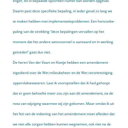
enger, en in bepaalde opzichten ruimer kan worden opgevat.
Daarin past deze specifieke bepaling, in ieder geval zo lang we
te maken hebben met imple­mentatieproblemen. Een horizonbe­
paling van de strekking “deze bepalingen vervallen op het
moment dat het andere wetsvoorstel is aanvaard en in werking
getreden” gaat dus niet.
De heren Van der Vaart en Koetje hebben een amendement
ingediend over de Wet milieubeheer en de Wet verontreiniging
oppervlaktewateren. Laat ik vooropstellen dat ik had gehoopt
dat er geen behoefte meer zou zijn aan dit amendement, na de
nota van wijziging waarmee wij zijn gekomen. Maar omdat ik uit
het feit van de indiening van het amendement moet afleiden dat
we niet alle zorgen hebben kunnen wegnemen, ook niet na de