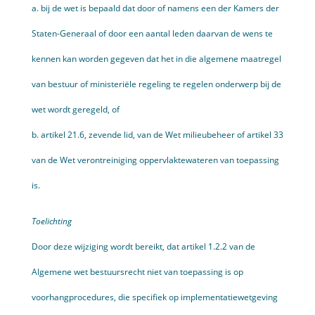
a. bij de wet is bepaald dat door of namens een der Kamers der
Staten-Generaal of door een aantal leden daarvan de wens te
kennen kan worden gegeven dat het in die algemene maatregel
van bestuur of minis­teriële regeling te regelen onderwerp bij de
wet wordt geregeld, of
b. artikel 21.6, zevende lid, van de Wet milieubeheer of artikel 33
van de Wet verontreiniging oppervlaktewateren van toepassing
is.
Toelichting
Door deze wijziging wordt bereikt, dat artikel 1.2.2 van de
Algemene wet bestuursrecht niet van toepassing is op
voorhangprocedures, die specifiek op implementatiewetgeving