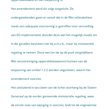
Het amendement werd als volgt toegelicht. De
ondergetekenden gaan er vanuit dat in de Wet milieubeheer
reeds een adequate voorziening is getroffen voor versnelling
van EG-implemen­tatie doordat deze wet het mogelijk maakt om
in die gevallen besluiten niet bij a.m.v.b., maar bij ministeriële
regeling te nemen. Deze wet (en de op dit punt vergelijkbare
Wet verontreiniging oppervlaktewateren) kunnen van de
toepassing van artikel 1.2.2 worden uitgesloten, waarin het
amendement voorziet.
Het uitsluitend in tact laten van de lichte voorhang bij de Staten­-
Generaal op de eerder genoemde ministeriële regeling, waar
de eerste nota van wijziging in voorziet, leidt tot de ongewenste