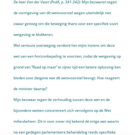
De heer Van der Vaart (PvdA, p. 341-342)
: Mijn bezwaren tegen
de vormgeving van dit wetsvoorstel wegen uiteindelijk niet
zwaar genoeg om die beweging thans voor een specifiek soort
wetgeving te blokkeren.
Wel serieuze overweging verdient het mijns inziens om deze
wet van een horizonbepaling te voorzien, zodat de wetgeving op
grond van “Raad op maat” te zijner tijd een betere oplossing kan
bieden voor datgene wat dit wetsvoorstel beoogt. Hoe reageert
de minister daarop?
Mijn bezwaar tegen de verhouding tussen deze wet en de
bijzondere wetten concentreert zich vervolgens op de Wet
milieubeheer. Dit is voor zover mij bekend de enige wet waarin
na een gedegen parlemen­taire behandeling reeds specifieke