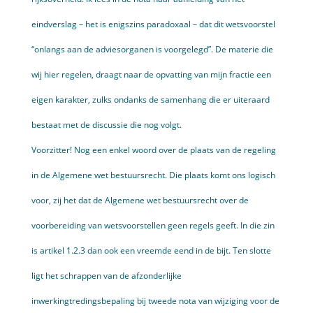
eindverslag – het is enigszins paradoxaal – dat dit wetsvoorstel
“onlangs aan de advies­organen is voorgelegd”. De materie die
wij hier regelen, draagt naar de opvatting van mijn fractie een
eigen karakter, zulks ondanks de samenhang die er uiteraard
bestaat met de discussie die nog volgt.
Voorzitter! Nog een enkel woord over de plaats van de regeling
in de Algemene wet bestuursrecht. Die plaats komt ons logisch
voor, zij het dat de Algemene wet bestuursrecht over de
voorbereiding van wetsvoor­stellen geen regels geeft. In die zin
is artikel 1.2.3 dan ook een vreemde eend in de bijt. Ten slotte
ligt het schrappen van de afzonderlijke
inwerkingtredingsbepaling bij tweede nota van wijziging voor de