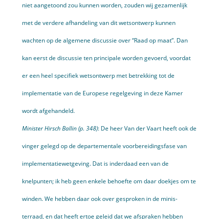
niet aangetoond zou kunnen worden, zouden wij gezamenlijk
met de verdere afhandeling van dit wetsontwerp kunnen
wachten op de algemene discussie over “Raad op maat”. Dan
kan eerst de discussie ten principale worden gevoerd, voordat
er een heel specifiek wetsontwerp met betrekking tot de
implementatie van de Europese regelgeving in deze Kamer
wordt afgehandeld.
Minister Hirsch Ballin (p. 348)
: De heer Van der Vaart heeft ook de
vinger gelegd op de departe­mentale voorbereidingsfase van
implementatiewetgeving. Dat is inderdaad een van de
knelpunten; ik heb geen enkele behoefte om daar doekjes om te
winden. We hebben daar ook over gesproken in de minis­
terraad, en dat heeft ertoe geleid dat we afspraken hebben