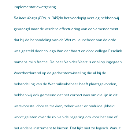
implemen­tatiewetgeving.
De heer Koetje (CDA, p. 345)
:In het voorlopig verslag hebben wij
gevraagd naar de verdere effectu­ering van een amendement
dat bij de behandeling van de Wet milieu­beheer aan de orde
was gesteld door collega Van der Vaart en door collega Esselink
namens mijn fractie. De heer Van der Vaart is er al op ingegaan.
Voortbordurend op de gedachtenwisseling die al bij de
behandeling van de Wet milieu­beheer heeft plaatsgevonden,
hebben wij ook gemeend dat het correct was om die lijn in dit
wetsvoorstel door te trekken, zeker waar er onduidelijkheid
wordt gelaten over de rol van de regering om voor het ene of
het andere instrument te kiezen. Dat lijkt niet zo logisch. Vanuit