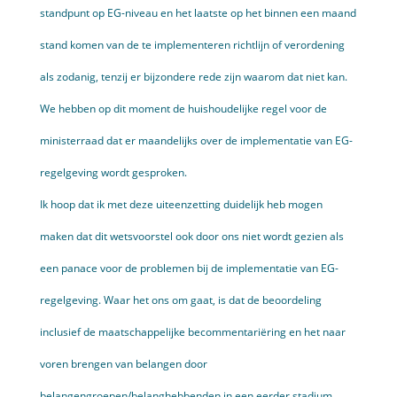
standpunt op EG-niveau en het laatste op het binnen een maand
stand komen van de te implementeren richtlijn of verordening
als zodanig, tenzij er bijzondere rede zijn waarom dat niet kan.
We hebben op dit moment de huishoudelijke regel voor de
ministerraad dat er maandelijks over de implementatie van EG-
regelgeving wordt gesproken.
Ik hoop dat ik met deze uiteen­zetting duidelijk heb mogen
maken dat dit wetsvoorstel ook door ons niet wordt gezien als
een panace voor de problemen bij de implementatie van EG-
regelgeving. Waar het ons om gaat, is dat de beoordeling
inclusief de maatschappelijke becommentariëring en het naar
voren brengen van belangen door
belangengroepen/belanghebbenden in een eerder stadium