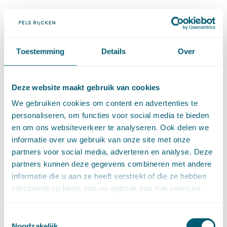
voorzieningen zijn getroffen om EG-recht snel te
implementeren. Noch mijn collega’s in de fractie noch, blijkens
de stukken, de regering kennen andere voorbeelden. Ik ben dus
Toestemming
Details
Over
niet bewust selectief.
Ik zag en ik zie geen reden om de twee jaar geleden gekozen
Deze website maakt gebruik van cookies
We gebruiken cookies om content en advertenties te
oplos­singen thans via de Awb terzijde te stellen. De regering
personaliseren, om functies voor social media te bieden
heeft zich op dit punt uiteindelijk gewonnen gegeven en heeft bij
en om ons websiteverkeer te analyseren. Ook delen we
informatie over uw gebruik van onze site met onze
nota van wijziging de Wet milieubeheer een aparte positie
partners voor social media, adverteren en analyse. Deze
gegeven. Mag ik nog eens herhalen dat ik het weinig elegant
partners kunnen deze gegevens combineren met andere
informatie die u aan ze heeft verstrekt of die ze hebben
vond dat de regering via dit wetsvoorstel heeft gepoogd om de
verzameld op basis van uw gebruik van hun services.
na een lange discussie in deze Kamer gekozen oplossingen in
de Wet milieubeheer terzijde te stellen? Dat waren oplos­singen
Toestemmingsselectie
Noodzakelijk