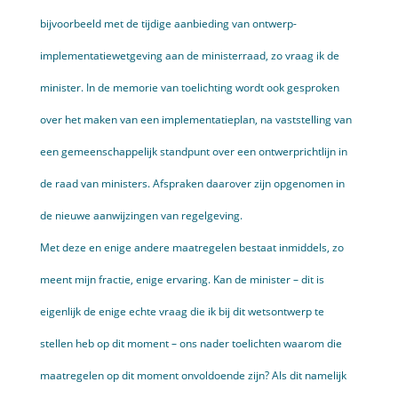
bijvoorbeeld met de tijdige aanbieding van ontwerp­
implementatiewetgeving aan de ministerraad, zo vraag ik de
minister. In de memorie van toelichting wordt ook gesproken
over het maken van een implementatieplan, na vaststelling van
een gemeenschap­pelijk standpunt over een ontwerprichtlijn in
de raad van ministers. Afspraken daarover zijn opgenomen in
de nieuwe aanwijzingen van regel­geving.
Met deze en enige andere maatre­gelen bestaat inmiddels, zo
meent mijn fractie, enige ervaring. Kan de minister – dit is
eigenlijk de enige echte vraag die ik bij dit wetsontwerp te
stellen heb op dit moment – ons nader toelichten waarom die
maatregelen op dit moment onvoldoende zijn? Als dit namelijk