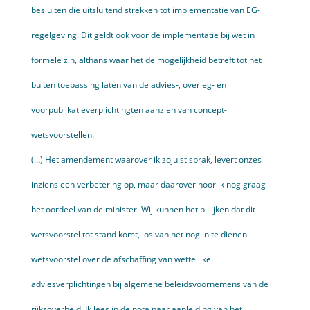
besluiten die uitsluitend strekken tot implementatie van EG-
regelgeving. Dit geldt ook voor de implementatie bij wet in
formele zin, althans waar het de mogelijkheid betreft tot het
buiten toepassing laten van de advies-, overleg- en
voorpublikatie­verplichtingten aanzien van concept­
wetsvoorstellen.
(…) Het amendement waarover ik zojuist sprak, levert onzes
inziens een verbetering op, maar daarover hoor ik nog graag
het oordeel van de minister. Wij kunnen het billijken dat dit
wetsvoorstel tot stand komt, los van het nog in te dienen
wetsvoorstel over de afschaffing van wettelijke
adviesverplichtingen bij algemene beleidsvoornemens van de
rijksoverheid. Ik lees in de nota naar aanleiding van het