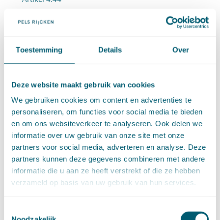
Artikel 4:45
Artikel 4:46
Artikel 4:47
Toestemming
Details
Over
4.2.6 Intrekking en wijziging (artt. 4:48-4:51)
Artikel 4:48
Deze website maakt gebruik van cookies
Artikel 4:49
We gebruiken cookies om content en advertenties te
personaliseren, om functies voor social media te bieden
Artikel 4:50
en om ons websiteverkeer te analyseren. Ook delen we
Artikel 4:51
informatie over uw gebruik van onze site met onze
partners voor social media, adverteren en analyse. Deze
4.2.7 Betaling en terugvordering (4:52-4:57)
partners kunnen deze gegevens combineren met andere
Artikel 4:52
informatie die u aan ze heeft verstrekt of die ze hebben
Artikel 4:53
verzameld op basis van uw gebruik van hun services.
Artikel 4:54
Toestemmingsselectie
Artikel 4:55
Noodzakelijk