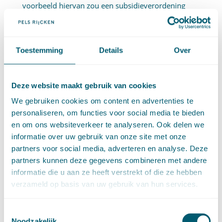
voorbeeld hiervan zou een subsidieverordening
voor Friestalige cultuuruitingen kunnen zijn. Voor
dergelijke regelingen is het gewenst dat zij ook in de
Toestemming
Details
Over
Nederlandse taal worden vastgesteld. Het zal
duidelijk zijn dat het een moeizame zaak is de
Deze website maakt gebruik van cookies
categorie regelingen waarop de in de
We gebruiken cookies om content en advertenties te
bestuursafspraak opgenomen uitzondering doelt,
personaliseren, om functies voor social media te bieden
nauwkeurig te omschrijven. Dit gegeven in
en om ons websiteverkeer te analyseren. Ook delen we
informatie over uw gebruik van onze site met onze
combinatie met de wetenschap dat het hier om een
partners voor social media, adverteren en analyse. Deze
zeer gering aantal regelingen gaat, heeft ons tot het
partners kunnen deze gegevens combineren met andere
informatie die u aan ze heeft verstrekt of die ze hebben
besluit gebracht deze uitzondering niet in het
verzameld op basis van uw gebruik van hun services.
wetsvoorstel op te nemen.
De tweede uitzondering betreft voorschriften met
Toestemmingsselectie
Noodzakelijk