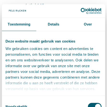
Artikel 4:18
Artikel 4:19
Toestemming
Details
Over
Artikel 4:20
4.1.3.3 Positieve fictieve beschikking bij niet
Deze website maakt gebruik van cookies
tijdig beslissen (artt. 4:20a-4:20f)
We gebruiken cookies om content en advertenties te
Artikel 4:20a
personaliseren, om functies voor social media te bieden
en om ons websiteverkeer te analyseren. Ook delen we
Artikel 4:20b
informatie over uw gebruik van onze site met onze
Artikel 4:20c
partners voor social media, adverteren en analyse. Deze
partners kunnen deze gegevens combineren met andere
Artikel 4:20d
informatie die u aan ze heeft verstrekt of die ze hebben
verzameld op basis van uw gebruik van hun services.
Artikel 4:20e
Artikel 4:20f
Toestemmingsselectie
Noodzakelijk