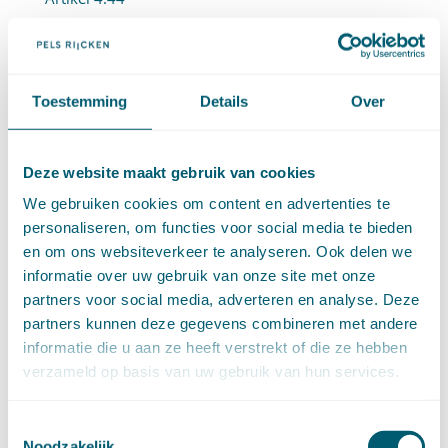
Artikel 4:45
Artikel 4:46
Artikel 4:47
Toestemming
Details
Over
4.2.6 Intrekking en wijziging (artt. 4:48-4:51)
Artikel 4:48
Deze website maakt gebruik van cookies
Artikel 4:49
We gebruiken cookies om content en advertenties te
personaliseren, om functies voor social media te bieden
Artikel 4:50
en om ons websiteverkeer te analyseren. Ook delen we
Artikel 4:51
informatie over uw gebruik van onze site met onze
partners voor social media, adverteren en analyse. Deze
4.2.7 Betaling en terugvordering (4:52-4:57)
partners kunnen deze gegevens combineren met andere
Artikel 4:52
informatie die u aan ze heeft verstrekt of die ze hebben
Artikel 4:53
verzameld op basis van uw gebruik van hun services.
Artikel 4:54
Toestemmingsselectie
Artikel 4:55
Noodzakelijk