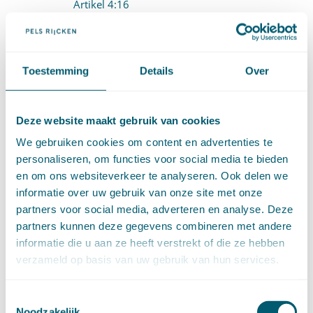
Artikel 4:16
Artikel 4:17
Artikel 4:18
Toestemming
Details
Over
Artikel 4:19
Artikel 4:20
Deze website maakt gebruik van cookies
We gebruiken cookies om content en advertenties te
4.1.3.3 Positieve fictieve beschikking bij niet
personaliseren, om functies voor social media te bieden
tijdig beslissen (artt. 4:20a-4:20f)
en om ons websiteverkeer te analyseren. Ook delen we
informatie over uw gebruik van onze site met onze
Artikel 4:20a
partners voor social media, adverteren en analyse. Deze
Artikel 4:20b
partners kunnen deze gegevens combineren met andere
informatie die u aan ze heeft verstrekt of die ze hebben
Artikel 4:20c
verzameld op basis van uw gebruik van hun services.
Artikel 4:20d
Toestemmingsselectie
Noodzakelijk
Artikel 4:20e