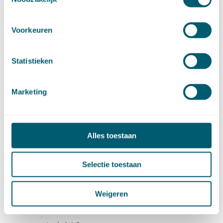
Artikel 3:49
Voorkeuren
Artikel 3:50
4. Bijzondere bepalingen over besluiten (artt. 4:1-
Statistieken
4:125)
4.1 Beschikkingen (artt. 4:1-4:20f)
Marketing
4.1.1 De aanvraag (artt. 4:1-4:6)
Artikel 4:1
Alles toestaan
Artikel 4:2
Artikel 4:3
Selectie toestaan
Artikel 4:3a
Weigeren
Artikel 4:4