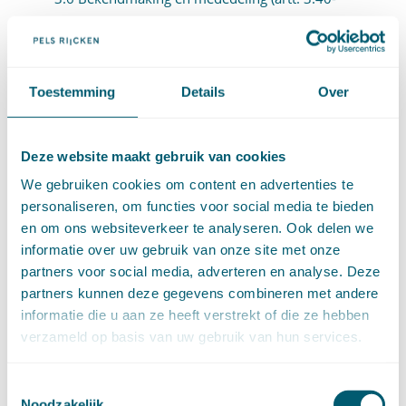
3:45)
Artikel 3:40
Toestemming
Details
Over
Artikel 3:41
Artikel 3:42
Deze website maakt gebruik van cookies
Artikel 3:43
We gebruiken cookies om content en advertenties te
personaliseren, om functies voor social media te bieden
Artikel 3:44
en om ons websiteverkeer te analyseren. Ook delen we
Artikel 3:45
informatie over uw gebruik van onze site met onze
partners voor social media, adverteren en analyse. Deze
3.7 Motivering (artt. 3:46-3:50)
partners kunnen deze gegevens combineren met andere
informatie die u aan ze heeft verstrekt of die ze hebben
Artikel 3:46
verzameld op basis van uw gebruik van hun services.
Artikel 3:47
Toestemmingsselectie
Artikel 3:48
Noodzakelijk