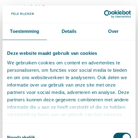
Artikel 1:5
Artikel 1:6
Toestemming
Details
Over
1.2 Uitvoering van bindende besluiten organen
EU (artt. 1:7-1:9)
Artikel 1:7
Deze website maakt gebruik van cookies
We gebruiken cookies om content en advertenties te
Artikel 1:8
personaliseren, om functies voor social media te bieden
en om ons websiteverkeer te analyseren. Ook delen we
Artikel 1:9
informatie over uw gebruik van onze site met onze
2. Verkeer met bestuursorganen (Artikelen 2:1-2:17)
partners voor social media, adverteren en analyse. Deze
partners kunnen deze gegevens combineren met andere
2.1 Algemene bepalingen (artt. 2:1-2:5)
informatie die u aan ze heeft verstrekt of die ze hebben
Artikel 2:1
verzameld op basis van uw gebruik van hun services.
Artikel 2:2
Toestemmingsselectie
Noodzakelijk