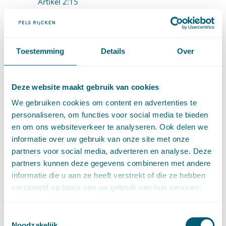
Artikel 2:15
Artikel 2:16
Artikel 2:17
Toestemming
Details
Over
3. Algemene bepalingen over besluiten (artt. 3:1-
3:50)
Deze website maakt gebruik van cookies
3.1 Inleidende bepalingen (art. 3:1)
We gebruiken cookies om content en advertenties te
personaliseren, om functies voor social media te bieden
Artikel 3:1
en om ons websiteverkeer te analyseren. Ook delen we
3.2 Zorgvuldigheid en belangenafweging (artt.
informatie over uw gebruik van onze site met onze
partners voor social media, adverteren en analyse. Deze
3:1-3:4)
partners kunnen deze gegevens combineren met andere
Artikel 3:2
informatie die u aan ze heeft verstrekt of die ze hebben
verzameld op basis van uw gebruik van hun services.
Artikel 3:3
Artikel 3:4
Toestemmingsselectie
Noodzakelijk