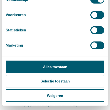
Artikel 4:14
Voorkeuren
Artikel 4:15
4.1.3.2 Dwangsom bij niet tijdig beslissen
Statistieken
(artt. 4:16-4:20)
Artikel 4:16
Marketing
Artikel 4:17
Artikel 4:18
Alles toestaan
Artikel 4:19
Selectie toestaan
Artikel 4:20
Weigeren
4.1.3.3 Positieve fictieve beschikking bij niet
tijdig beslissen (artt. 4:20a-4:20f)