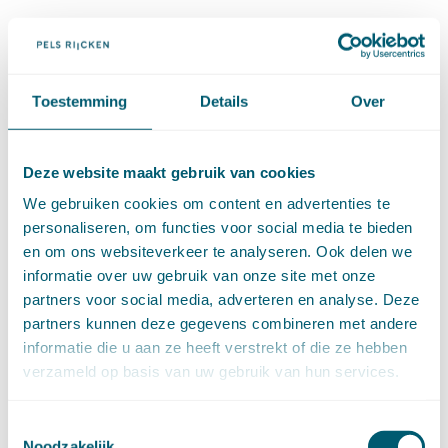
Artikel 4:10
Artikel 4:11
Toestemming
Details
Over
Artikel 4:12
4.1.3 Beslistermijn (artt. 4:13-4:20f)
Deze website maakt gebruik van cookies
4.1.3.1 Beslistermijn (artt. 4:13-4:15)
We gebruiken cookies om content en advertenties te
Artikel 4:13
personaliseren, om functies voor social media te bieden
en om ons websiteverkeer te analyseren. Ook delen we
Artikel 4:14
informatie over uw gebruik van onze site met onze
partners voor social media, adverteren en analyse. Deze
Artikel 4:15
partners kunnen deze gegevens combineren met andere
informatie die u aan ze heeft verstrekt of die ze hebben
4.1.3.2 Dwangsom bij niet tijdig beslissen
verzameld op basis van uw gebruik van hun services.
(artt. 4:16-4:20)
Artikel 4:16
Toestemmingsselectie
Noodzakelijk