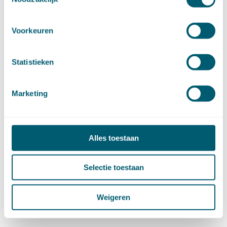
Artikel 4:55
Artikel 4:56
Voorkeuren
Artikel 4:57
4.2.8 Per boekjaar verstrekte subsidies aan
Statistieken
rechtspersonen (artt. 4:58-4:80)
Marketing
4.2.8.1 Inleidende bepalingen (artt. 4:58-4:59)
Artikel 4:58
Artikel 4:59
Alles toestaan
4.2.8.2 De aanvraag (artt. 4:60-4:65)
Artikel 4:60
Selectie toestaan
Artikel 4:61
Artikel 4:62
Weigeren
Artikel 4:63