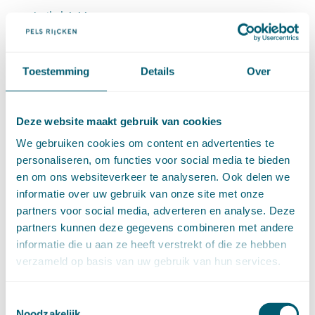
Artikel 4:44
Artikel 4:45
Artikel 4:46
Toestemming
Details
Over
Artikel 4:47
4.2.6 Intrekking en wijziging (artt. 4:48-4:51)
Deze website maakt gebruik van cookies
Artikel 4:48
We gebruiken cookies om content en advertenties te
Artikel 4:49
personaliseren, om functies voor social media te bieden
en om ons websiteverkeer te analyseren. Ook delen we
Artikel 4:50
informatie over uw gebruik van onze site met onze
Artikel 4:51
partners voor social media, adverteren en analyse. Deze
partners kunnen deze gegevens combineren met andere
4.2.7 Betaling en terugvordering (4:52-4:57)
informatie die u aan ze heeft verstrekt of die ze hebben
Artikel 4:52
verzameld op basis van uw gebruik van hun services.
Artikel 4:53
Toestemmingsselectie
Artikel 4:54
Noodzakelijk