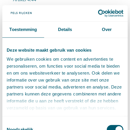
Artikel 4:45
Artikel 4:46
Artikel 4:47
Toestemming
Details
Over
4.2.6 Intrekking en wijziging (artt. 4:48-4:51)
Artikel 4:48
Deze website maakt gebruik van cookies
Artikel 4:49
We gebruiken cookies om content en advertenties te
personaliseren, om functies voor social media te bieden
Artikel 4:50
en om ons websiteverkeer te analyseren. Ook delen we
Artikel 4:51
informatie over uw gebruik van onze site met onze
partners voor social media, adverteren en analyse. Deze
4.2.7 Betaling en terugvordering (4:52-4:57)
partners kunnen deze gegevens combineren met andere
Artikel 4:52
informatie die u aan ze heeft verstrekt of die ze hebben
Artikel 4:53
verzameld op basis van uw gebruik van hun services.
Artikel 4:54
Toestemmingsselectie
Artikel 4:55
Noodzakelijk